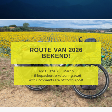
ROUTE VAN 2026
BEKEND!
apr 18, 2026
Marco
in:
Bikepacken
,
biketouring 2026
with
Comments are off for this post