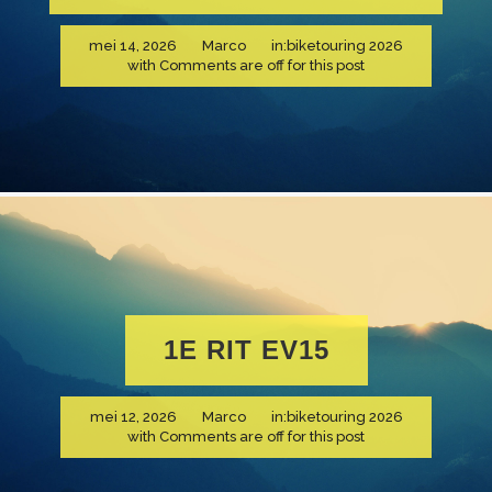
mei 14, 2026
Marco
in:
biketouring 2026
with
Comments are off for this post
1E RIT EV15
mei 12, 2026
Marco
in:
biketouring 2026
with
Comments are off for this post